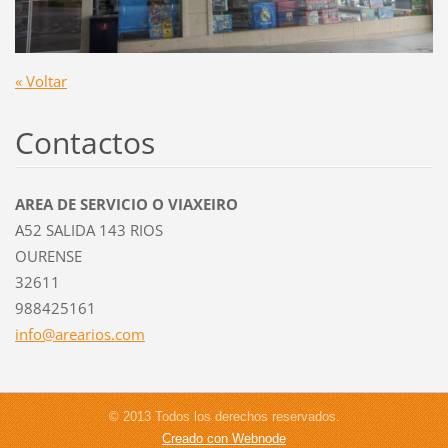
« Voltar
Contactos
AREA DE SERVICIO O VIAXEIRO
A52 SALIDA 143 RIOS
OURENSE
32611
988425161
info@are
arios.co
m
© 2013 Todos los derechos reservados.
Creado con Webnode