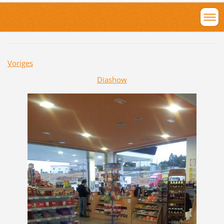
Voriges
Diashow