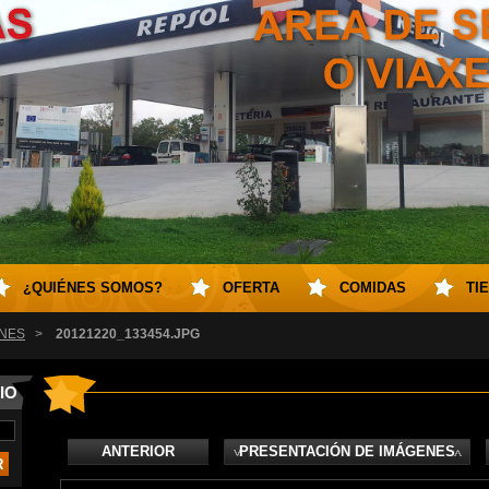
¿QUIÉNES SOMOS?
OFERTA
COMIDAS
TI
NES
>
20121220_133454.JPG
IO
ANTERIOR
PRESENTACIÓN DE IMÁGENES