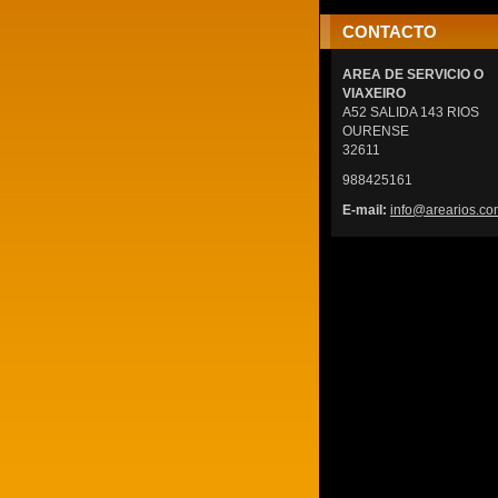
CONTACTO
AREA DE SERVICIO O
VIAXEIRO
A52 SALIDA 143 RIOS
OURENSE
32611
988425161
E-mail:
info@are
arios.co