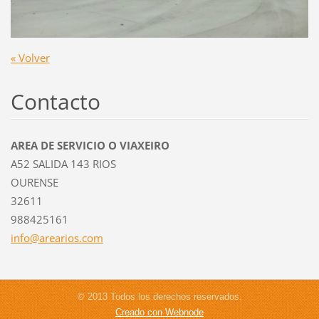
« Volver
Contacto
AREA DE SERVICIO O VIAXEIRO
A52 SALIDA 143 RIOS
OURENSE
32611
988425161
info@are
arios.co
m
© 2013 Todos los derechos reservados.
Creado con Webnode